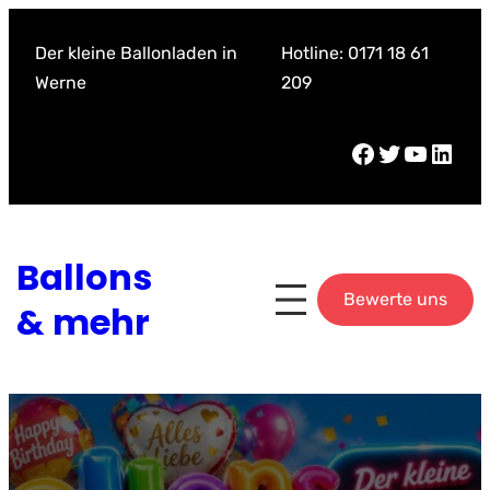
Zum
Inhalt
Der kleine Ballonladen in
Hotline: 0171 18 61
springen
Werne
209
Facebook
Twitter
YouTube
LinkedIn
Ballons
Bewerte uns
& mehr