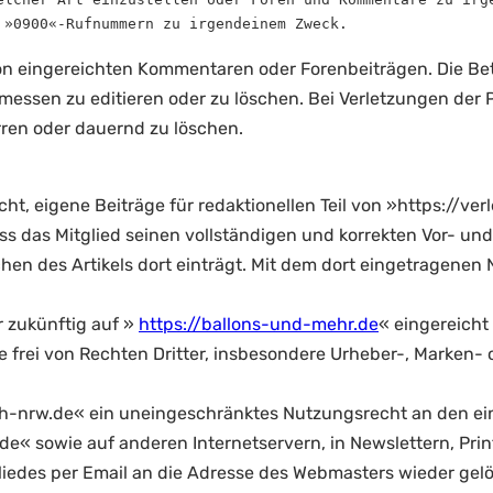
 »0900«-Rufnummern zu irgendeinem Zweck.
von eingereichten Kommentaren oder Forenbeiträgen. Die Bet
sen zu editieren oder zu löschen. Bei Verletzungen der Pfli
erren oder dauernd zu löschen.
t, eigene Beiträge für redaktionellen Teil von »https://ver
ass das Mitglied seinen vollständigen und korrekten Vor- un
hen des Artikels dort einträgt. Mit dem dort eingetragenen 
hr zukünftig auf »
https://ballons-und-mehr.de
« eingereicht
e frei von Rechten Dritter, insbesondere Urheber-, Marken- od
eih-nrw.de« ein uneingeschränktes Nutzungsrecht an den ein
w.de« sowie auf anderen Internetservern, in Newslettern, Pr
liedes per Email an die Adresse des Webmasters wieder gel