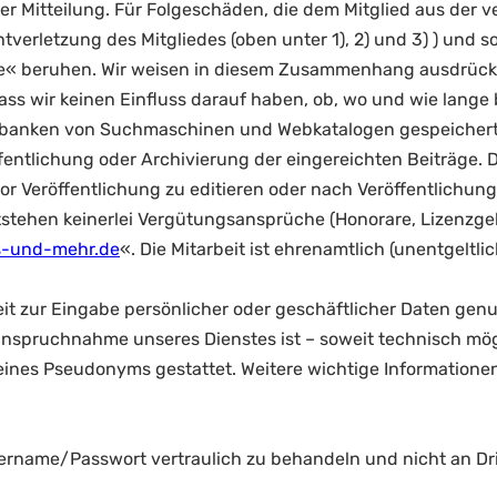
er Mitteilung. Für Folgeschäden, die dem Mitglied aus der 
lichtverletzung des Mitgliedes (oben unter 1), 2) und 3) ) un
.de« beruhen. Wir weisen in diesem Zusammenhang ausdrückli
ss wir keinen Einfluss darauf haben, ob, wo und wie lange 
enbanken von Suchmaschinen und Webkatalogen gespeichert
entlichung oder Archivierung der eingereichten Beiträge. Di
or Veröffentlichung zu editieren oder nach Veröffentlichun
entstehen keinerlei Vergütungsansprüche (Honorare, Lize
ns-und-mehr.de
«. Die Mitarbeit ist ehrenamtlich (unentgeltlic
t zur Eingabe persönlicher oder geschäftlicher Daten genutz
e Inanspruchnahme unseres Dienstes ist – soweit technisch 
eines Pseudonyms gestattet. Weitere wichtige Informatione
tzername/Passwort vertraulich zu behandeln und nicht an Dr