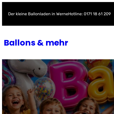
Zum
Inhalt
Der kleine Ballonladen in Werne
Hotline: 0171 18 61 209
springen
Ballons & mehr