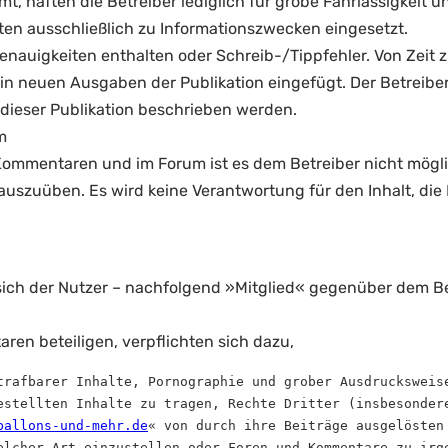
t, haften die Betreiber lediglich für grobe Fahrlässigkeit
ten ausschließlich zu Informationszwecken eingesetzt.
nauigkeiten enthalten oder Schreib-/Tippfehler. Von Zeit 
 neuen Ausgaben der Publikation eingefügt. Der Betreibe
ieser Publikation beschrieben werden.
m
ommentaren und im Forum ist es dem Betreiber nicht möglich,
auszuüben. Es wird keine Verantwortung für den Inhalt, die 
t sich der Nutzer – nachfolgend »Mitglied« gegenüber dem
ren beteiligen, verpflichten sich dazu,
trafbarer Inhalte, Pornographie und grober Ausdrucksweise
estellten Inhalte zu tragen, Rechte Dritter (insbesondere
ballons-und-mehr.de
« von durch ihre Beiträge ausgelösten
elcher Art einzustellen oder Foren und Kommentare zu irge