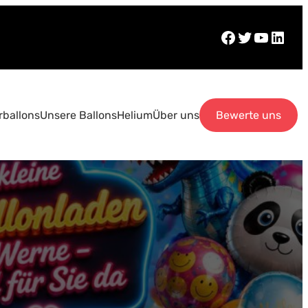
Facebook
Twitter
YouTube
LinkedIn
ballons
Unsere Ballons
Helium
Über uns
Bewerte uns