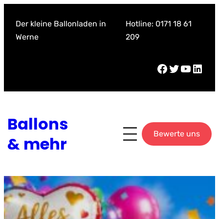
Zum
Inhalt
Der kleine Ballonladen in
Hotline: 0171 18 61
springen
Werne
209
Facebook
Twitter
YouTube
LinkedIn
Ballons
Bewerte uns
& mehr